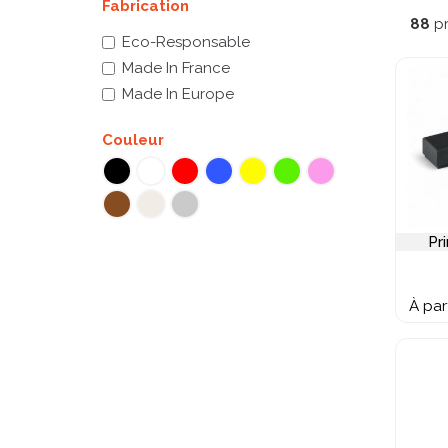
Fabrication
de gamm
88
pr
la gra
Eco-Responsable
plastiq
Made In France
Retrou
Made In Europe
Couleur
Pr
À par