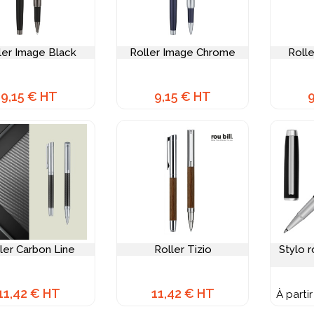
ler Image Black
Roller Image Chrome
Roll
9,15 € HT
9,15 € HT
ler Carbon Line
Roller Tizio
Stylo r
11,42 € HT
11,42 € HT
À parti