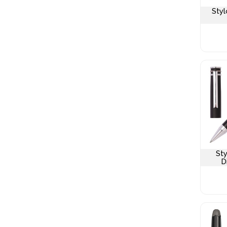
Styl
Sty
D