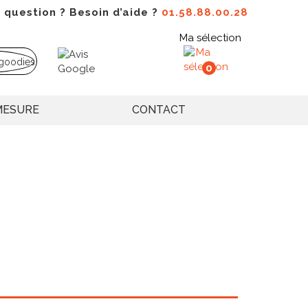
 question ? Besoin d’aide ?
01.58.88.00.28
Ma sélection
0
MESURE
CONTACT
 haut de gamme qui allie fluidité exceptionnelle et
écessite une certaine pression, le roller utilise une
une expérience d'écriture particulièrement agréable et
criture supérieure en fait un cadeau d'entreprise
es, commerciaux, consultants, avocats ou professions
sé témoigne de votre exigence qualitative et valorise
 détails de confort et de performance.
 niveaux de gamme et budgets : rollers classiques au
 design contemporain avec finitions laquées brillantes
rant une sensation premium en main, ou versions haut