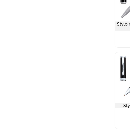
Stylo 
Sty