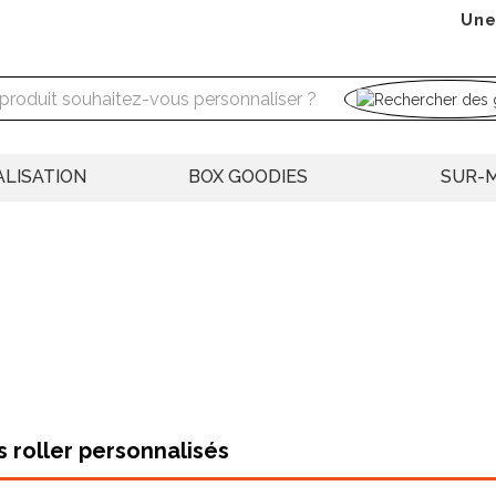
Une
LISATION
BOX GOODIES
SUR-
lo roller personnalisé
se positionne comme l'instrument d'écriture
remium. Contrairement au stylo bille classique dont l'encre pâteuse n
iquide qui glisse sur le papier avec une aisance remarquable, offrant 
table même lors de prises de notes prolongées. Cette qualité d'é
Voir plus
lièrement apprécié des professionnels qui écrivent beaucoup : cadr
es qui valorisent les beaux instruments. Offrir un roller personnali
lement votre image de marque auprès de destinataires sensibles à ces
élection de stylos roller propose des modèles adaptés à différents
s roller personnalisés
lastique offrant une excellente fluidité à prix accessible, modèles au
e esthétique soignée, rollers métalliques au poids équilibré procu