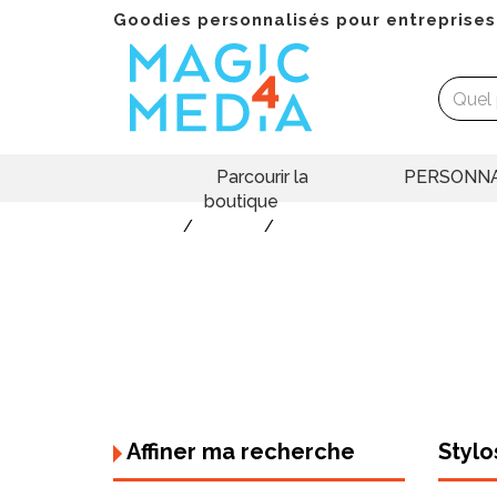
Goodies personnalisés pour entreprises
Parcourir la
PERSONNA
boutique
Goodies
Ecriture
Stylo roller
Le
sty
Stylos roller
image p
publicitaires
encre l
confor
particu
libéral
naturel
Notre s
Affiner ma recherche
Stylo
corps p
pour un