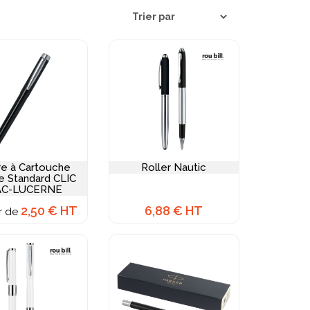
stigieux. La personnalisation privilégie généralement
discret, ou la tampographie fine pour les versions
nt l'élégance réside dans leur sobriété.
tylos plumes
sélectionnés pour vous.
re à Cartouche
Roller Nautic
e Standard CLIC
AC-LUCERNE
2,50 € HT
6,88 € HT
ir de