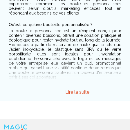
explorerons comment les bouteilles personnalisées
peuvent servir d'outils marketing efficaces tout en
répondant aux besoins de vos clients
Qu’est-ce qu'une bouteille personnalisée ?
La bouteille personnalisée est un récipient conçu pour
contenir diverses boissons, offrant une solution pratique et
écologique pour rester hydraté tout au long de la journée.
Fabriquées à partir de matériaux de haute qualité tels que
l'acier inoxydable, le plastique sans BPA ou le verre
borosilicate, elles sont idéales pour l'hydratation
quotidienne. Personnalisée avec le logo et les messages
de votre entreprise, elle devient un outil promotionnel
mobile qui garantit une visibilité continue de votre marque.
Une bouteille personnalisable est un cadeau d'entreprise à
offrir à ses collaborateurs.
Les avantages des bouteilles personnalisées pour une
Lire la suite
entreprise
Intégrer des bouteilles personnalisées à la stratégie
marketing de votre entreprise présente de nombreux
avantages. Non seulement ces bouteilles favorisent
l'hydratation régulière de vos clients, mais elles offrent
également une opportunité exceptionnelle de renforcer
votre image de marque. Personnalisées avec votre logo et
vos couleurs, elles deviennent des supports publicitaires