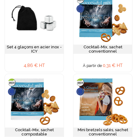
ciblent les décideurs et les prescripteurs.
Notre gamme apéritif personnalisée propose des produits
et accessoires couvrant tous les instants du rituel : plateaux
et planche à découper en bois gravé pour la mise en scène,
sets de verrerie personnalisée flûtes, coupes et verres à
tapas, mignonnettes de spiritueux et vins en petits formats
élégants, kits cocktails avec recettes et accessoires,
amuses-bouches et crackers fins en boîtes personnalisées,
huiles et tapenades premium en petits pots étiquetés,
Set 4 glaçons en acier inox -
Cocktail-Mix, sachet
rillettes et terrines artisanales sous label personnalisé, ou
ICY
conventionnel
sacs isothermes pour transport des bouteilles. Les
packagings valorisent chaque composition : plateaux carton
4,86 € HT
0,31 € HT
structuré, boîtes bois avec couvercle coulissant, panières
À partir de
garnies avec papier de soie personnalisé. La
personnalisation s'effectue par gravure laser sur le bois,
sérigraphie sur les verres et accessoires, ou impression
numérique sur les emballages.
Découvrez également nos
accessoires du sommelier
personnalisés
à votre image.
Cocktail-Mix, sachet
Mini bretzels salés, sachet
compostable
conventionnel