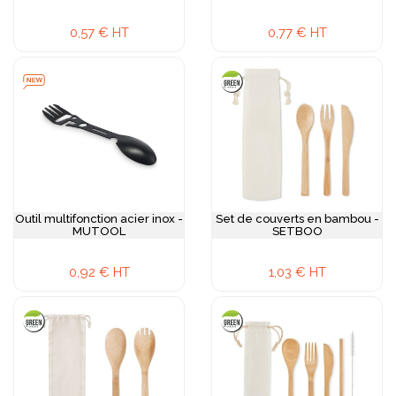
définitivement indélébile, estampage relief qui produit un
effet sophistiqué tactile, tampographie précise pour aplats
0,57 € HT
0,77 € HT
de couleurs nets, ou coffrets personnalisés impression
quadrichromie qui valorisent l'ensemble et créent un effet
cadeau premium mémorable particulièrement valorisant.
Personnalisez et offrez des
lunch box publicitaires
pour accroître votre visibilité.
Outil multifonction acier inox -
Set de couverts en bambou -
MUTOOL
SETBOO
0,92 € HT
1,03 € HT