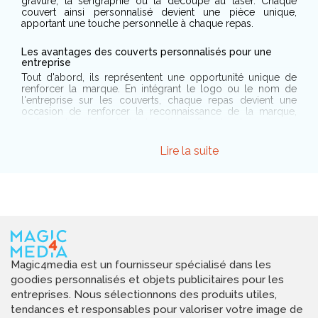
gravure, la sérigraphie ou la découpe au laser. Chaque
couvert ainsi personnalisé devient une pièce unique,
apportant une touche personnelle à chaque repas.
Les avantages des couverts personnalisés pour une
entreprise
Tout d'abord, ils représentent une opportunité unique de
renforcer la marque. En intégrant le logo ou le nom de
l'entreprise sur les couverts, chaque repas devient une
occasion de renforcer la reconnaissance de la marque,
renforçant ainsi la fidélité des clients. De plus, les couverts
personnalisés peuvent être utilisés comme cadeaux
corporatifs exclusifs. Ils constituent des présents
Lire la suite
mémorables et pratiques qui laissent une impression
durable sur les partenaires commerciaux et les clients,
renforçant ainsi les relations professionnelles. En outre, ces
couverts ajoutent une dimension d'élégance et de
sophistication à tout événement ou lieu qui les utilise. Ils
créent une ambiance unique, améliorant ainsi l'expérience
globale pour les invités. Que ce soit dans un restaurant haut
de gamme, lors d'un événement spécial ou dans un
établissement d'accueil, les couverts personnalisés élèvent
le niveau de l'expérience culinaire, laissant une impression
Magic4media est un fournisseur spécialisé dans les
inoubliable.
goodies personnalisés et objets publicitaires pour les
entreprises. Nous sélectionnons des produits utiles,
Les critères essentiels à prendre en compte pour choisir
tendances et responsables pour valoriser votre image de
un couvert personnalisé