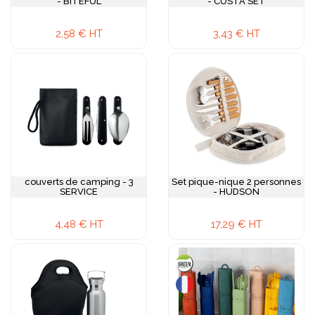
- BITEFUL
- CUSTA SET
2,58 € HT
3,43 € HT
couverts de camping - 3
Set pique-nique 2 personnes
SERVICE
- HUDSON
4,48 € HT
17,29 € HT