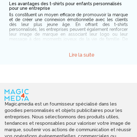
Les avantages des t-shirts pour enfants personnalisés
pour une entreprise
Ils constituent un moyen efficace de promouvoir la marque
et de créer une connexion émotionnelle avec les clients
dès leur plus jeune âge. En offrant des t-shirts
personnalisés, les entreprises peuvent également renforcer
leur image de marque en associant leur logo ou leur
message à des moments joyeux de la vie de famille. De
plus, ces t-shirts peuvent être utilisés comme cadeaux
promotionnels, contribuant ainsi à fidéliser la clientèle et à
augmenter la visibilité de l'entreprise.
Lire la suite
Les critères essentiels à prendre en compte pour choisir
un t-shirt pour enfant personnalisé
Optez pour un tissu doux et respirant, de préférence en
coton, pour assurer le confort de l'enfant. Veillez
également à ce que le matériau soit hypoallergénique et ne
provoque pas d'irritations cutanées. La taille et la coupe du
t-shirt sont également cruciales. Assurez-vous de choisir la
taille correspondant à l'âge et à la taille de l'enfant pour un
Magic4media est un fournisseur spécialisé dans les
ajustement optimal. La coupe doit permettre une liberté de
goodies personnalisés et objets publicitaires pour les
mouvement tout en offrant un style adapté. En ce qui
concerne la personnalisation, assurez-vous que le design
entreprises. Nous sélectionnons des produits utiles,
choisi est adapté à l'âge de l'enfant et à ses goûts
tendances et responsables pour valoriser votre image de
personnels. Optez pour des motifs ludiques et colorés qui
marque, soutenir vos actions de communication et réussir
correspondent à l'énergie et à la personnalité des plus
jeunes.
vos opérations événementielles, commerciales ou