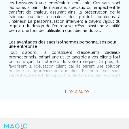
les boissons à une température constante. Ces sacs sont
fabriqués à partir de matériaux spéciaux qui empêchent le
transfert de chaleur, assurant ainsi la préservation de la
fraîcheur ou de la chaleur des produits contenus à
l'intérieur. La personnalisation intervient à travers l'ajout du
logo ou du design de l'entreprise, offrant ainsi une visibilité
de marque lors de l'utilisation quotidienne du sac.
Les avantages des sacs isothermes personnalisés pour
une entreprise
Tout d'abord, ils constituent d'excellents cadeaux
promotionnels, offrant une utilité tangible à vos clients tout
en renforçant la notoriété de votre marque. De plus, ils
favorisent la fidélisation client, car ils offrent une solution
pratique et appréciée au quotidien. En outre, ces sacs
servent également de support publicitaire mobile, exposant
votre marque à un large public lors de leurs déplacements.
Enfin, ils sont respectueux de l'environnement,
encourageant une démarche responsable et durable de
Lire la suite
votre entreprise.
Les critères essentiels à prendre en compte pour choisir
un sac isotherme personnalisé
Tout d'abord, il est crucial de considérer la capacité du sac,
en fonction de l'usage prévu : transport de repas
individuels, pique-niques en famille, ou encore courses