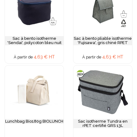
Sac à bento isotherme
Sac à bento pliable isotherme
'Sendai', polycoton bleu nuit
'Fujisawa', gris chiné RPET
4,63 € HT
4,63 € HT
À partir de
À partir de
Lunchbag Bio180g BIOLUNCH
Sac isotherme Tundra en
rPET certifié GRS 13L