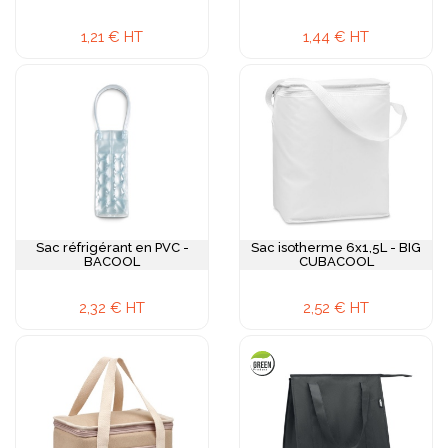
facilitent le transport confortable même chargé. La
personnalisation exploite les surfaces visibles par
1,21 € HT
1,44 € HT
sérigraphie résistante et économique, transfert numérique
pour des visuels détaillés, ou broderie qui apporte une
touche premium particulièrement valorisante sur ce type
d'accessoire utilitaire du quotidien.
Retrouvez également notre sélection de
bouteilles
isothermes personnalisées
avec votre logo.
Sac réfrigérant en PVC -
Sac isotherme 6x1,5L - BIG
BACOOL
CUBACOOL
2,32 € HT
2,52 € HT