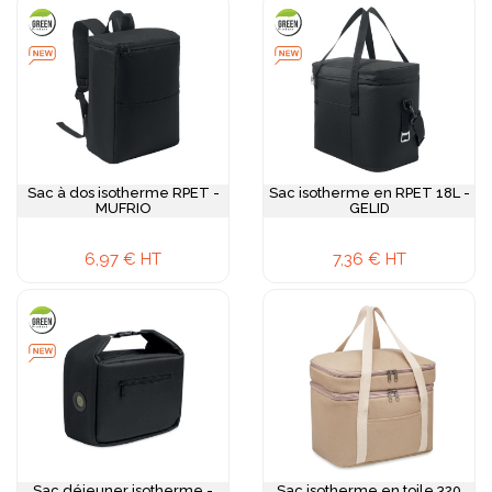
Sac à dos isotherme RPET -
Sac isotherme en RPET 18L -
MUFRIO
GELID
6,97 € HT
7,36 € HT
Sac déjeuner isotherme -
Sac isotherme en toile 320