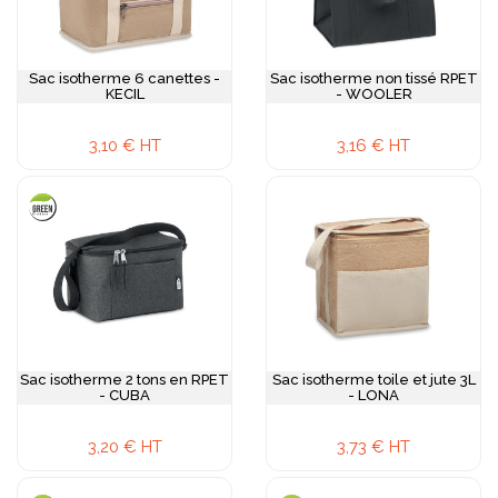
Sac isotherme 6 canettes -
Sac isotherme non tissé RPET
KECIL
- WOOLER
3,10 € HT
3,16 € HT
Sac isotherme 2 tons en RPET
Sac isotherme toile et jute 3L
- CUBA
- LONA
3,20 € HT
3,73 € HT