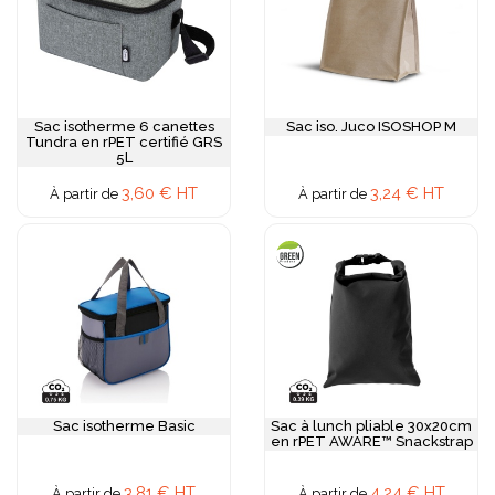
Sac isotherme 6 canettes
Sac iso. Juco ISOSHOP M
Tundra en rPET certifié GRS
5L
3,60 € HT
3,24 € HT
À partir de
À partir de
Sac isotherme Basic
Sac à lunch pliable 30x20cm
en rPET AWARE™ Snackstrap
3,81 € HT
4,24 € HT
À partir de
À partir de