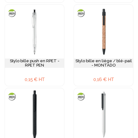
Stylo bille push en RPET -
Stylo bille en liège / blé-pail
RPET PEN
- MONTADO
0,15 € HT
0,16 € HT