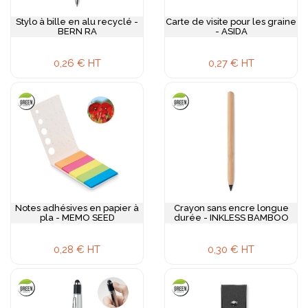
Stylo à bille en alu recyclé -
Carte de visite pour les graine
BERN RA
- ASIDA
0,26 € HT
0,27 € HT
Notes adhésives en papier à
Crayon sans encre longue
pla - MEMO SEED
durée - INKLESS BAMBOO
0,28 € HT
0,30 € HT