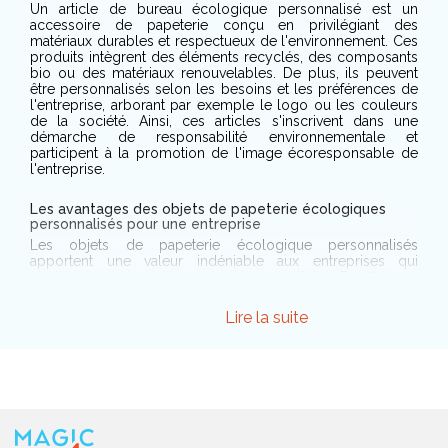
Un article de bureau écologique personnalisé est un
accessoire de papeterie conçu en privilégiant des
matériaux durables et respectueux de l'environnement. Ces
produits intègrent des éléments recyclés, des composants
bio ou des matériaux renouvelables. De plus, ils peuvent
être personnalisés selon les besoins et les préférences de
l'entreprise, arborant par exemple le logo ou les couleurs
de la société. Ainsi, ces articles s'inscrivent dans une
démarche de responsabilité environnementale et
participent à la promotion de l'image écoresponsable de
l'entreprise.
Les avantages des objets de papeterie écologiques
personnalisés pour une entreprise
Les objets de papeterie écologique personnalisés
apportent une valeur indéniable aux entreprises qui
choisissent de les intégrer dans leur quotidien. En effet, ces
articles ne se limitent pas à leur utilité première, ils
représentent un engagement concret en faveur de
Lire la suite
l'environnement. En les adoptant, une entreprise démontre
sa volonté de participer activement à la préservation de la
planète, une démarche qui dépasse largement le simple
cadre professionnel. Par ailleurs, l'utilisation d'articles de
papeterie écologique personnalisés consolide la confiance
de la clientèle. Dans un contexte où les consommateurs
sont de plus en plus sensibles aux pratiques durables des
entreprises, cette approche devient un atout majeur. En