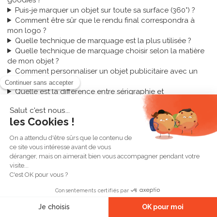
Puis-je marquer un objet sur toute sa surface (360°) ?
Comment être sûr que le rendu final correspondra à
mon logo ?
Quelle technique de marquage est la plus utilisée ?
Quelle technique de marquage choisir selon la matière
de mon objet ?
Comment personnaliser un objet publicitaire avec un
petit budget ?
Quelle est la différence entre sérigraphie et
tampographie ?
Un doute sur la technique à choisir pour votre
projet ?
Partagez-nous votre logo et votre objet publicitaire : notre
équipe vous recommande gratuitement la technique de
marquage la plus adaptée.
Demander conseil gratuitement
Voir tous nos goodies
personnalisés