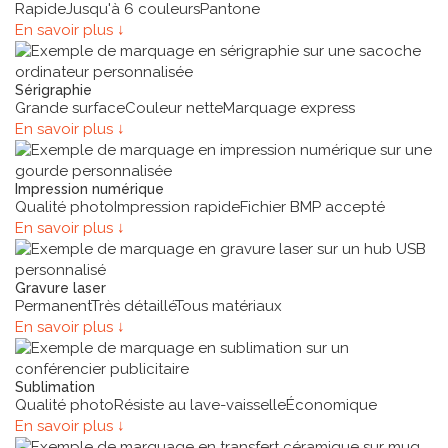
Rapide
Jusqu'à 6 couleurs
Pantone
En savoir plus ↓
Sérigraphie
Grande surface
Couleur nette
Marquage express
En savoir plus ↓
Impression numérique
Qualité photo
Impression rapide
Fichier BMP accepté
En savoir plus ↓
Gravure laser
Permanent
Très détaillé
Tous matériaux
En savoir plus ↓
Sublimation
Qualité photo
Résiste au lave-vaisselle
Économique
En savoir plus ↓