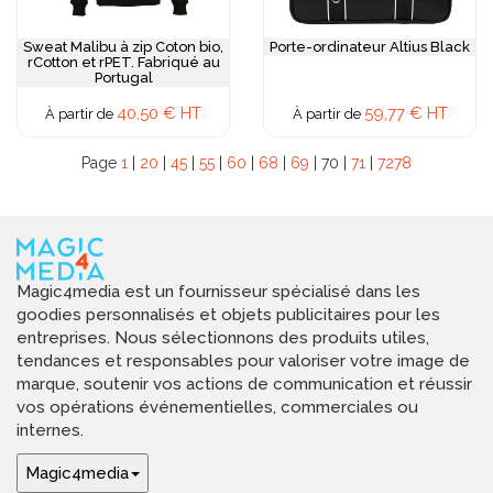
Sweat Malibu à zip Coton bio,
Porte-ordinateur Altius Black
rCotton et rPET. Fabriqué au
Portugal
40,50 € HT
59,77 € HT
À partir de
À partir de
Page
1
|
20
|
45
|
55
|
60
|
68
|
69
| 70 |
71
|
72
78
Magic4media est un fournisseur spécialisé dans les
goodies personnalisés et objets publicitaires pour les
entreprises. Nous sélectionnons des produits utiles,
tendances et responsables pour valoriser votre image de
marque, soutenir vos actions de communication et réussir
vos opérations événementielles, commerciales ou
internes.
Magic4media