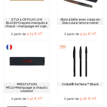
ETUI 4 CR FLUO 17.6
Stylo à bille avec corps en
BLACK(+Crayons marqués à
bois Loure (encre noire)
chaud - marquage en copie
laser sur la surface totale de
l'etui)
4,74 € HT
9,54 € HT
À partir de
À partir de
PRESTATION
Cristal® Re'New™ Black
MC11(+Marquage à chaud 1
couleur)
0,41 € HT
9,06 € HT
À partir de
À partir de