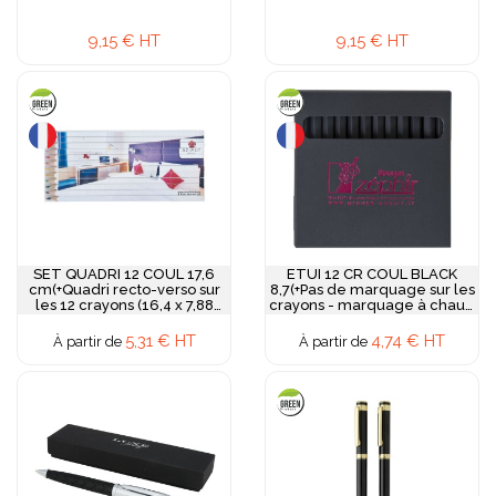
9,15 € HT
9,15 € HT
SET QUADRI 12 COUL 17,6
ETUI 12 CR COUL BLACK
cm(+Quadri recto-verso sur
8,7(+Pas de marquage sur les
les 12 crayons (16,4 x 7,88
crayons - marquage à chaud
cm))
1 couleur sur le recto de
l'etui)
5,31 € HT
4,74 € HT
À partir de
À partir de