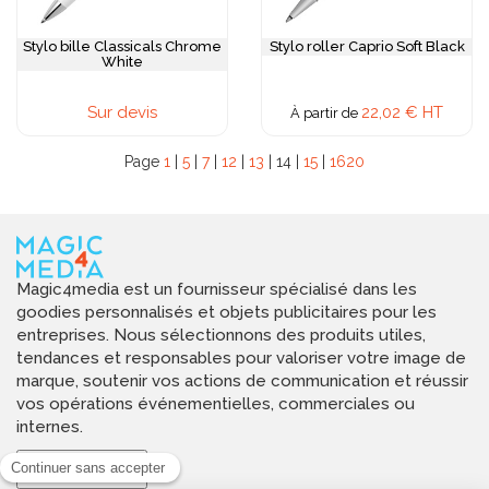
Stylo bille Classicals Chrome
Stylo roller Caprio Soft Black
White
Sur devis
22,02 € HT
À partir de
Page
1
|
5
|
7
|
12
|
13
| 14 |
15
|
16
20
Magic4media est un fournisseur spécialisé dans les
goodies personnalisés et objets publicitaires pour les
entreprises. Nous sélectionnons des produits utiles,
tendances et responsables pour valoriser votre image de
marque, soutenir vos actions de communication et réussir
vos opérations événementielles, commerciales ou
internes.
Magic4media