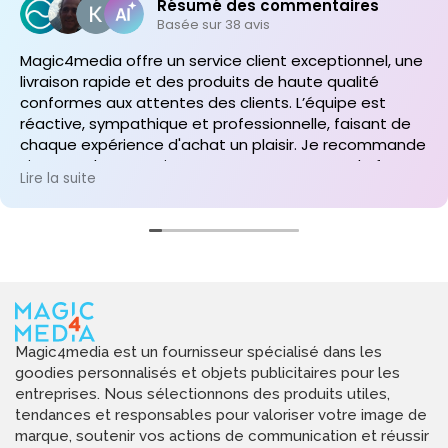
Résumé des commentaires
vos clients les plus importants.
Basée sur 38 avis
Notre collection de clés USB cuir propose des styles adaptés
Magic4media offre un service client exceptionnel, une
à différents univers : clés recouvertes de cuir véritable pleine
fleur premium vieillissant magnifiquement, modèles en
livraison rapide et des produits de haute qualité
similicuir élégant offrant un excellent rapport qualité-prix,
conformes aux attentes des clients. L’équipe est
versions cousues main avec surpiqûres apparentes artisanales,
réactive, sympathique et professionnelle, faisant de
clés avec fermoir magnétique protégeant le connecteur,
modèles format porte-clés avec anneau métal, ou étuis cuir
chaque expérience d'achat un plaisir. Je recommande
complets enveloppant entièrement la clé. Les couleurs
vivement leurs services pour toute commande future
disponibles vont du classique au original : noir sobre universel,
Lire la suite
de produits personnalisés !
marron cognac chaleureux, tan naturel authentique, ou
couleurs vives pour personnalité affirmée. Les finitions incluent
cuir lisse élégant, grainé texturé résistant, nubuck velouté
raffiné, ou vernis brillant luxueux. Les capacités proposées :
16Go standard, 32Go confortable, 64Go généreux, ou 128Go
professionnel pour gros volumes. La personnalisation
s'effectue par gravure laser délicate sur le cuir, marquage à
chaud élégant, ou gaufrage en relief sophistiqué.
Retrouvez également nos modèles de
clés USB en métal
pour booster votre communication.
Magic4media est un fournisseur spécialisé dans les
goodies personnalisés et objets publicitaires pour les
entreprises. Nous sélectionnons des produits utiles,
tendances et responsables pour valoriser votre image de
marque, soutenir vos actions de communication et réussir