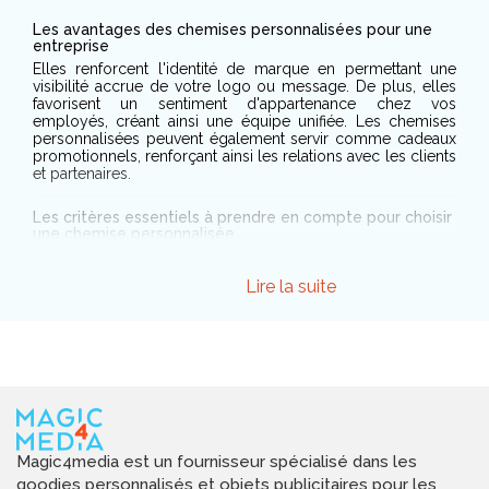
Les avantages des chemises personnalisées pour une
entreprise
Elles renforcent l'identité de marque en permettant une
visibilité accrue de votre logo ou message. De plus, elles
favorisent un sentiment d'appartenance chez vos
employés, créant ainsi une équipe unifiée. Les chemises
personnalisées peuvent également servir comme cadeaux
promotionnels, renforçant ainsi les relations avec les clients
et partenaires.
Les critères essentiels à prendre en compte pour choisir
une chemise personnalisée
Optez pour des matériaux de haute qualité tels que le
coton de première qualité ou des mélanges de tissus
Lire la suite
respirants pour un confort optimal. La coupe de la chemise
est également cruciale. Assurez-vous qu'elle correspond à
votre morphologie et à vos préférences en matière de
style, qu'il s'agisse d'une coupe ajustée, régulière ou
ample. En outre, la méthode de personnalisation joue un
rôle clé. Veillez à ce qu'elle soit réalisée avec précision et
professionnalisme pour un rendu visuel
impeccable. Pensez également à la facilité d'entretien de la
chemise, car un vêtement qui se lave et se repasse
facilement est un atout précieux.
Magic4media est un fournisseur spécialisé dans les
goodies personnalisés et objets publicitaires pour les