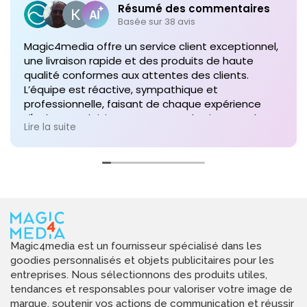
Résumé des commentaires
Basée sur 38 avis
Magic4media offre un service client exceptionnel,
une livraison rapide et des produits de haute
qualité conformes aux attentes des clients.
L’équipe est réactive, sympathique et
professionnelle, faisant de chaque expérience
d'achat un plaisir. Je recommande vivement leurs
Lire la suite
services pour toute commande future de produits
personnalisés !
Magic4media est un fournisseur spécialisé dans les
goodies personnalisés et objets publicitaires pour les
entreprises. Nous sélectionnons des produits utiles,
tendances et responsables pour valoriser votre image de
marque, soutenir vos actions de communication et réussir