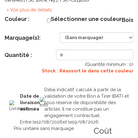
certified | FSC 100%, N5.7, FSC-C213206
> Voir plus de détails
Couleur :
Sélectionner une couleur
Bois
Marquage(s):
Quantité :
(Quantité minimum :
0
)
Stock : Réassort le
dans cette couleur
Délai indicatif, calculé à partir de la
Date de
validation de votre Bon à Tirer (BAT) et
livraison
sous réserve de disponibilité des
estimée
articles. Il ne constitue pas un
engagement contractuel.
Entre le
12/08/2026
et le
19/08/2026
Prix unitaire sans marquage
Coût