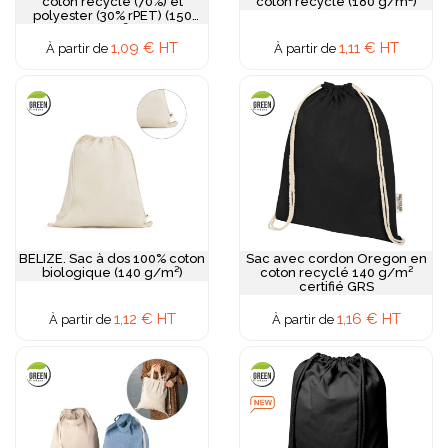
coton recyclé (70%) et
coton recyclé (180 g/m²)
polyester (30% rPET) (150
g/m²)
1,09 € HT
1,11 € HT
À partir de
À partir de
BELIZE. Sac à dos 100% coton
Sac avec cordon Oregon en
biologique (140 g/m²)
coton recyclé 140 g/m²
certifié GRS
1,12 € HT
1,16 € HT
À partir de
À partir de