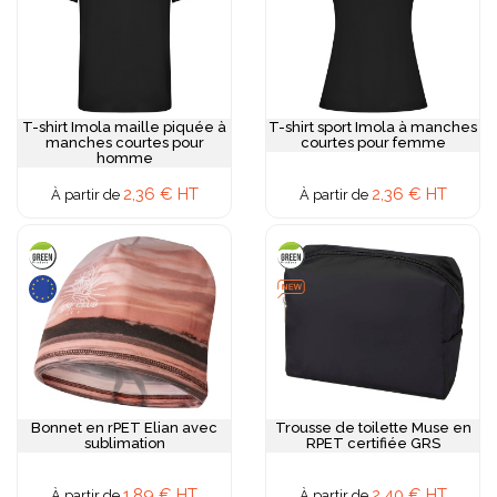
T-shirt Imola maille piquée à
T-shirt sport Imola à manches
manches courtes pour
courtes pour femme
homme
2,36 € HT
2,36 € HT
À partir de
À partir de
Bonnet en rPET Elian avec
Trousse de toilette Muse en
sublimation
RPET certifiée GRS
1,89 € HT
2,40 € HT
À partir de
À partir de