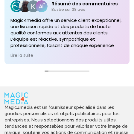
Résumé des commentaires
Basée sur 38 avis
Magic4media offre un service client exceptionnel,
une livraison rapide et des produits de haute
qualité conformes aux attentes des clients.
L’équipe est réactive, sympathique et
professionnelle, faisant de chaque expérience
d'achat un plaisir. Je recommande vivement leurs
Lire la suite
services pour toute commande future de produits
personnalisés !
Magic4media est un fournisseur spécialisé dans les
goodies personnalisés et objets publicitaires pour les
entreprises. Nous sélectionnons des produits utiles,
tendances et responsables pour valoriser votre image de
marque, soutenir vos actions de communication et réussir