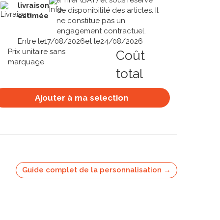
à Tirer (BAT) et sous réserve
livraison
de disponibilité des articles. Il
estimée
ne constitue pas un
engagement contractuel.
Entre le
17/08/2026
et le
24/08/2026
Prix unitaire sans
Coût
marquage
total
Ajouter à ma selection
Guide complet de la personnalisation →