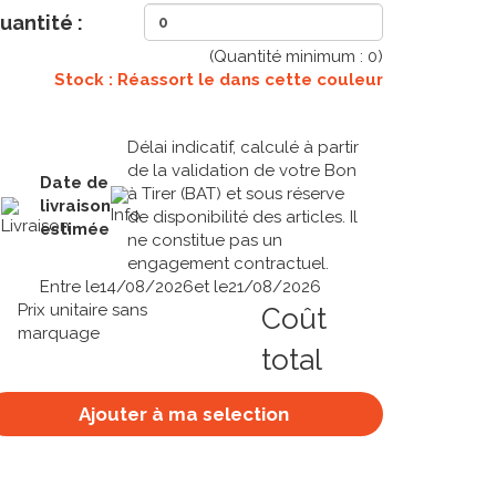
uantité :
(Quantité minimum :
0
)
Stock : Réassort le
dans cette couleur
Délai indicatif, calculé à partir
de la validation de votre Bon
Date de
à Tirer (BAT) et sous réserve
livraison
de disponibilité des articles. Il
estimée
ne constitue pas un
engagement contractuel.
Entre le
14/08/2026
et le
21/08/2026
Prix unitaire sans
Coût
marquage
total
Ajouter à ma selection