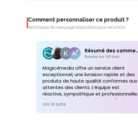
Comment personnaliser ce produit ?
Techniques de marquage disponibles pour cet article
Résumé des comme
Basée sur 38 avis
Magic4media offre un service client
exceptionnel, une livraison rapide et des
produits de haute qualité conformes aux
attentes des clients. L’équipe est
réactive, sympathique et professionnelle,
faisant de chaque expérience d'achat un
Lire la suite
plaisir. Je recommande vivement leurs
services pour toute commande future d
produits personnalisés !