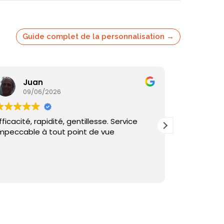
Guide complet de la personnalisation →
Juan
Ka
09/06/2026
05/
fficacité, rapidité, gentillesse. Service
Commande
mpeccable à tout point de vue
reçu sous 
et échange