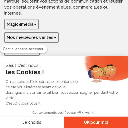
marque, soutenir vos actions de communication et réussir
vos opérations événementielles, commerciales ou
internes.
Magic4media
Nos meilleures ventes
Guides & aide
Ressources & inspirations
© 2026 Magic4media
Contact
Plan du site
CGV
Mentions légales