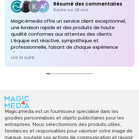
Résumé des commentaires
Basée sur 38 avis
Magic4media offre un service client exceptionnel,
une livraison rapide et des produits de haute
qualité conformes aux attentes des clients.
L’équipe est réactive, sympathique et
professionnelle, faisant de chaque expérience
d'achat un plaisir. Je recommande vivement leurs
Lire la suite
services pour toute commande future de produits
personnalisés !
Magic4media est un fournisseur spécialisé dans les
goodies personnalisés et objets publicitaires pour les
entreprises. Nous sélectionnons des produits utiles,
tendances et responsables pour valoriser votre image de
marque, soutenir vos actions de communication et réussir