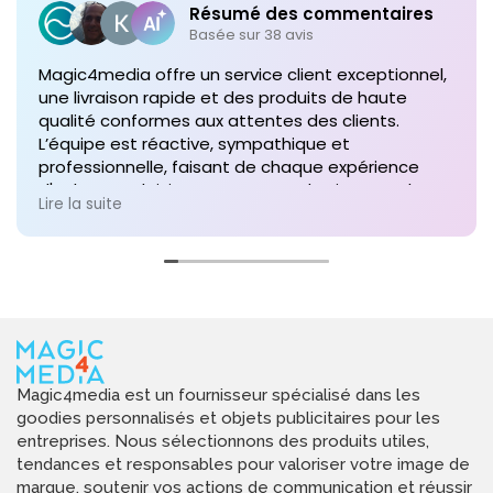
Résumé des commentaires
Basée sur 38 avis
Magic4media offre un service client exceptionnel,
une livraison rapide et des produits de haute
qualité conformes aux attentes des clients.
L’équipe est réactive, sympathique et
professionnelle, faisant de chaque expérience
d'achat un plaisir. Je recommande vivement leurs
Lire la suite
services pour toute commande future de produits
personnalisés !
Magic4media est un fournisseur spécialisé dans les
goodies personnalisés et objets publicitaires pour les
entreprises. Nous sélectionnons des produits utiles,
tendances et responsables pour valoriser votre image de
marque, soutenir vos actions de communication et réussir