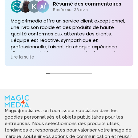
Résumé des commentaires
Basée sur 38 avis
Magic4media offre un service client exceptionnel,
une livraison rapide et des produits de haute
qualité conformes aux attentes des clients.
L’équipe est réactive, sympathique et
professionnelle, faisant de chaque expérience
d'achat un plaisir. Je recommande vivement leurs
Lire la suite
services pour toute commande future de produits
personnalisés !
Magic4media est un fournisseur spécialisé dans les
goodies personnalisés et objets publicitaires pour les
entreprises. Nous sélectionnons des produits utiles,
tendances et responsables pour valoriser votre image de
marque, soutenir vos actions de communication et réussir