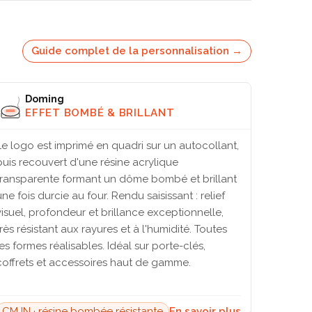
Guide complet de la personnalisation →
Doming
EFFET BOMBÉ & BRILLANT
Le logo est imprimé en quadri sur un autocollant,
puis recouvert d'une résine acrylique
transparente formant un dôme bombé et brillant
une fois durcie au four. Rendu saisissant : relief
visuel, profondeur et brillance exceptionnelle,
très résistant aux rayures et à l'humidité. Toutes
les formes réalisables. Idéal sur porte-clés,
coffrets et accessoires haut de gamme.
CMJN · résine bombée résistante
En savoir plus →