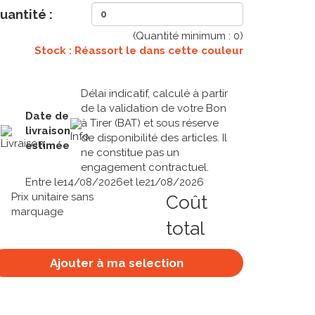
uantité :
(Quantité minimum :
0
)
Stock : Réassort le
dans cette couleur
Délai indicatif, calculé à partir
de la validation de votre Bon
Date de
à Tirer (BAT) et sous réserve
livraison
de disponibilité des articles. Il
estimée
ne constitue pas un
engagement contractuel.
Entre le
14/08/2026
et le
21/08/2026
Prix unitaire sans
Coût
marquage
total
Ajouter à ma selection