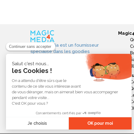
produits personnalisés !
Magic
Q
Magic4media est un fournisseur
C
spécialisé dans les goodies
B
personnalisés et objets publicitaires
S
pour les entreprises. Nous
B
sélectionnons des produits utiles,
Ressou
tendances et responsables pour
C
valoriser votre image de marque,
Q
soutenir vos actions de
L
communication et réussir vos
opérations événementielles,
C
commerciales ou internes.
Ob