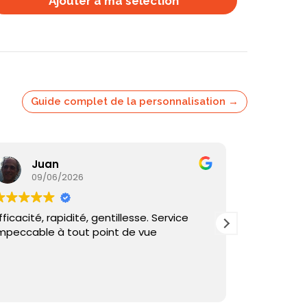
Ajouter à ma selection
Guide complet de la personnalisation →
Juan
Ka
09/06/2026
05/
fficacité, rapidité, gentillesse. Service
Commande
mpeccable à tout point de vue
reçu sous 
et échange