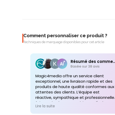
Comment personnaliser ce produit ?
Techniques de marquage disponibles pour cet article
Résumé des comme
Basée sur 38 avis
Magic4media offre un service client
exceptionnel, une livraison rapide et des
produits de haute qualité conformes aux
attentes des clients. L’équipe est
réactive, sympathique et professionnelle,
faisant de chaque expérience d'achat un
Lire la suite
plaisir. Je recommande vivement leurs
services pour toute commande future d