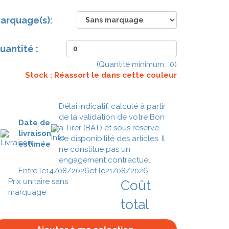
arquage(s):
uantité :
(Quantité minimum :
0
)
Stock : Réassort le
dans cette couleur
Délai indicatif, calculé à partir
de la validation de votre Bon
Date de
à Tirer (BAT) et sous réserve
livraison
de disponibilité des articles. Il
estimée
ne constitue pas un
engagement contractuel.
Entre le
14/08/2026
et le
21/08/2026
Prix unitaire sans
Coût
marquage
total