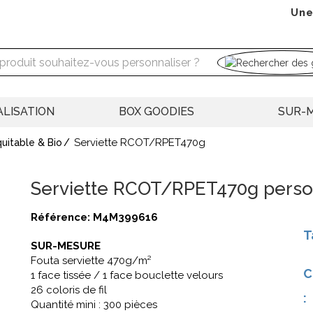
Une
LISATION
BOX GOODIES
SUR-
Serviette RCOT/RPET470g
quitable & Bio
Serviette RCOT/RPET470g perso
Référence:
M4M399616
T
SUR-MESURE
Fouta serviette 470g/m²
C
1 face tissée / 1 face bouclette velours
26 coloris de fil
:
Quantité mini : 300 pièces