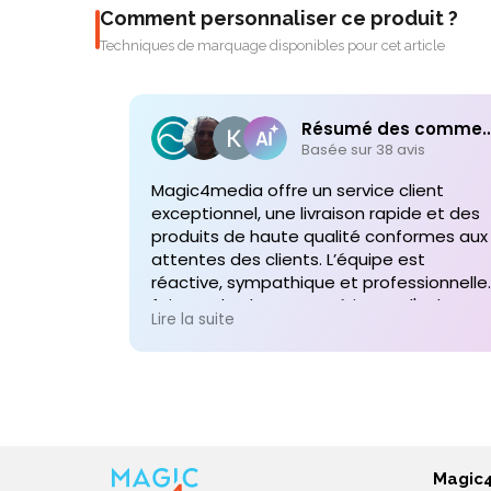
Comment personnaliser ce produit ?
Techniques de marquage disponibles pour cet article
Résumé des comme
Basée sur 38 avis
Magic4media offre un service client
exceptionnel, une livraison rapide et des
produits de haute qualité conformes aux
attentes des clients. L’équipe est
réactive, sympathique et professionnelle,
faisant de chaque expérience d'achat un
Lire la suite
plaisir. Je recommande vivement leurs
services pour toute commande future d
produits personnalisés !
Magic