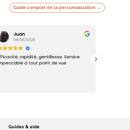
Guide complet de la personnalisation →
Juan
Ka
09/06/2026
05/
fficacité, rapidité, gentillesse. Service
Commande
mpeccable à tout point de vue
reçu sous 
et échange
Guides & aide