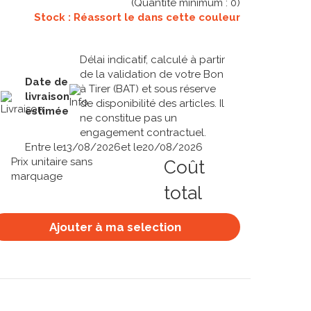
(Quantité minimum :
0
)
Stock : Réassort le
dans cette couleur
Délai indicatif, calculé à partir
de la validation de votre Bon
Date de
à Tirer (BAT) et sous réserve
livraison
de disponibilité des articles. Il
estimée
ne constitue pas un
engagement contractuel.
Entre le
13/08/2026
et le
20/08/2026
Prix unitaire sans
Coût
marquage
total
Ajouter à ma selection