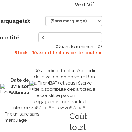
Vert Vif
arquage(s):
uantité :
(Quantité minimum :
0
)
Stock : Réassort le
dans cette couleur
Délai indicatif, calculé à partir
de la validation de votre Bon
Date de
à Tirer (BAT) et sous réserve
livraison
de disponibilité des articles. Il
estimée
ne constitue pas un
engagement contractuel.
Entre le
14/08/2026
et le
21/08/2026
Prix unitaire sans
Coût
marquage
total