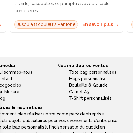
t-shirts, casquettes et parapluies avec visuels
complexes.
→
Jusqu'à 8 couleurs Pantone
En savoir plus →
4media
Nos meilleures ventes
ui sommes-nous
Tote bag personnalisés
ontact
Mugs personnalisés
ox goodies
Bouteille & Gourde
ur-Mesure
Carnet A5
log
T-Shirt personnalisés
rces & inspirations
omment bien réaliser un welcome pack d’entreprise
uels objets publicitaires pour vos événements d’entreprise
e tote bag personnalisé, l’indispensable du quotidien