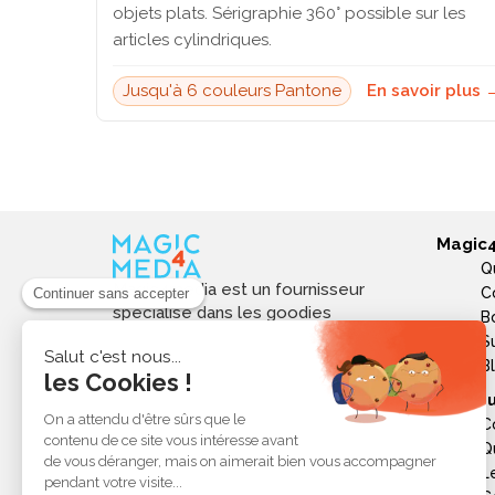
objets plats. Sérigraphie 360° possible sur les
articles cylindriques.
Jusqu'à 6 couleurs Pantone
En savoir plus 
Magic
Q
Magic4media est un fournisseur
C
spécialisé dans les goodies
B
personnalisés et objets publicitaires
S
pour les entreprises. Nous
B
sélectionnons des produits utiles,
Ressou
tendances et responsables pour
C
valoriser votre image de marque,
Q
soutenir vos actions de
L
communication et réussir vos