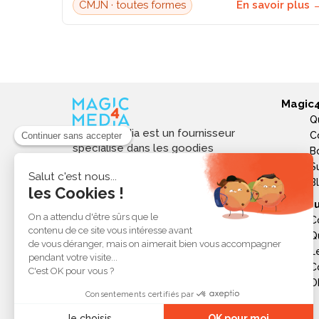
CMJN · toutes formes
En savoir plus 
Magic
Q
Magic4media est un fournisseur
C
spécialisé dans les goodies
B
personnalisés et objets publicitaires
S
pour les entreprises. Nous
B
sélectionnons des produits utiles,
Ressou
tendances et responsables pour
C
valoriser votre image de marque,
Q
soutenir vos actions de
L
communication et réussir vos
opérations événementielles,
C
commerciales ou internes.
Ob