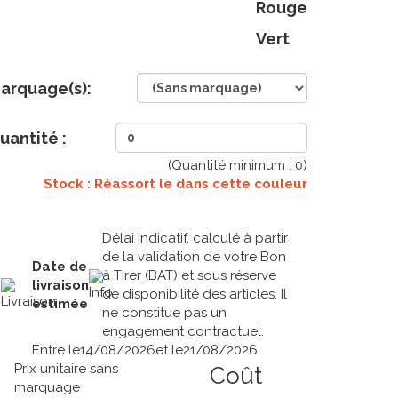
Rouge
Vert
arquage(s):
uantité :
(Quantité minimum :
0
)
Stock : Réassort le
dans cette couleur
Délai indicatif, calculé à partir
de la validation de votre Bon
Date de
à Tirer (BAT) et sous réserve
livraison
de disponibilité des articles. Il
estimée
ne constitue pas un
engagement contractuel.
Entre le
14/08/2026
et le
21/08/2026
Prix unitaire sans
Coût
marquage