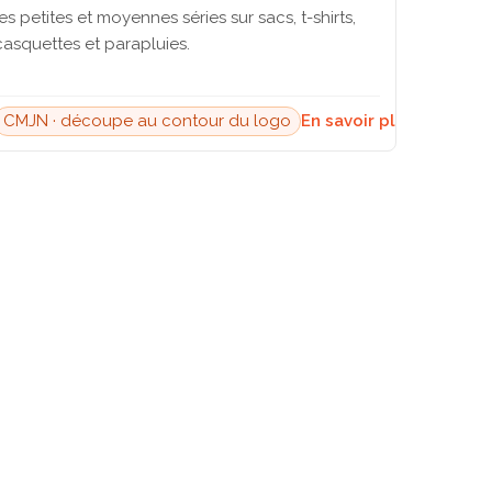
les petites et moyennes séries sur sacs, t-shirts,
casquettes et parapluies.
CMJN · découpe au contour du logo
En savoir plus →