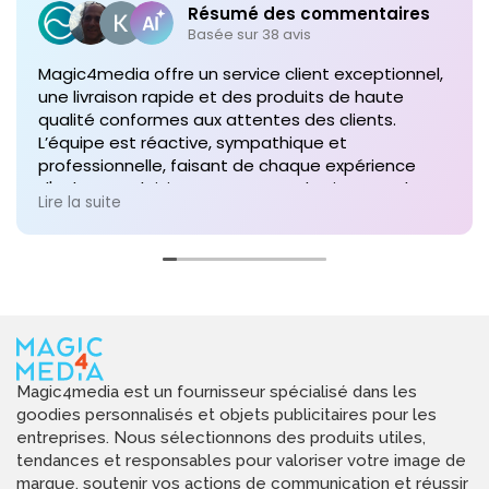
Résumé des commentaires
Basée sur 38 avis
Magic4media offre un service client exceptionnel,
une livraison rapide et des produits de haute
qualité conformes aux attentes des clients.
L’équipe est réactive, sympathique et
professionnelle, faisant de chaque expérience
d'achat un plaisir. Je recommande vivement leurs
Lire la suite
services pour toute commande future de produits
personnalisés !
Magic4media est un fournisseur spécialisé dans les
goodies personnalisés et objets publicitaires pour les
entreprises. Nous sélectionnons des produits utiles,
tendances et responsables pour valoriser votre image de
marque, soutenir vos actions de communication et réussir