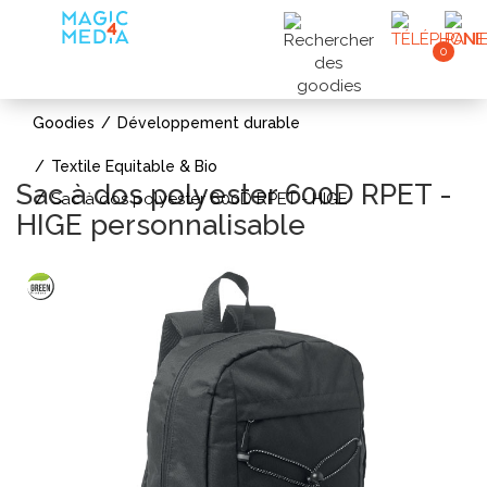
0
Goodies
Développement durable
Textile Equitable & Bio
Sac à dos polyester 600D RPET -
Sac à dos polyester 600D RPET - HIGE
HIGE personnalisable