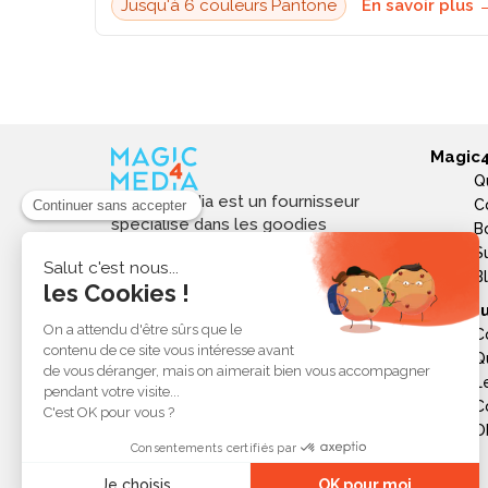
Jusqu'à 6 couleurs Pantone
En savoir plus 
Magic
Q
Magic4media est un fournisseur
C
spécialisé dans les goodies
B
personnalisés et objets publicitaires
S
pour les entreprises. Nous
B
sélectionnons des produits utiles,
Ressou
tendances et responsables pour
C
valoriser votre image de marque,
Q
soutenir vos actions de
L
communication et réussir vos
opérations événementielles,
C
commerciales ou internes.
Ob