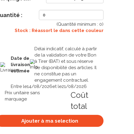
uantité :
(Quantité minimum :
0
)
Stock : Réassort le
dans cette couleur
Délai indicatif, calculé à partir
de la validation de votre Bon
Date de
à Tirer (BAT) et sous réserve
livraison
de disponibilité des articles. Il
estimée
ne constitue pas un
engagement contractuel.
Entre le
14/08/2026
et le
21/08/2026
Prix unitaire sans
Coût
marquage
total
Ajouter à ma selection