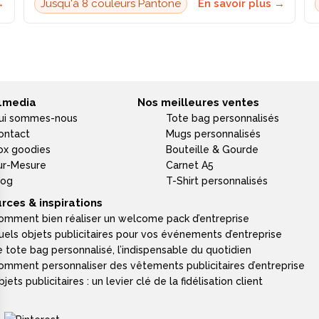
→
Jusqu'à 8 couleurs Pantone
En savoir plus →
4media
Nos meilleures ventes
ui sommes-nous
Tote bag personnalisés
ontact
Mugs personnalisés
ox goodies
Bouteille & Gourde
ur-Mesure
Carnet A5
log
T-Shirt personnalisés
rces & inspirations
omment bien réaliser un welcome pack d’entreprise
uels objets publicitaires pour vos événements d’entreprise
e tote bag personnalisé, l’indispensable du quotidien
omment personnaliser des vêtements publicitaires d’entreprise
jets publicitaires : un levier clé de la fidélisation client