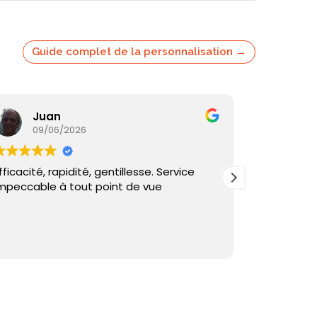
Guide complet de la personnalisation →
Juan
Ka
09/06/2026
05/
fficacité, rapidité, gentillesse. Service
Commande
mpeccable à tout point de vue
reçu sous 
et échange