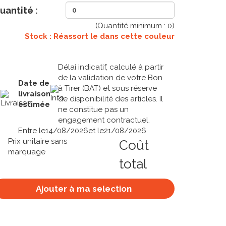
uantité :
(Quantité minimum :
0
)
Stock : Réassort le
dans cette couleur
Délai indicatif, calculé à partir
de la validation de votre Bon
Date de
à Tirer (BAT) et sous réserve
livraison
de disponibilité des articles. Il
estimée
ne constitue pas un
engagement contractuel.
Entre le
14/08/2026
et le
21/08/2026
Prix unitaire sans
Coût
marquage
total
Ajouter à ma selection