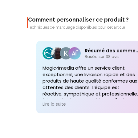
Comment personnaliser ce produit ?
Techniques de marquage disponibles pour cet article
Résumé des comme
Basée sur 38 avis
Magic4media offre un service client
exceptionnel, une livraison rapide et des
produits de haute qualité conformes aux
attentes des clients. L’équipe est
réactive, sympathique et professionnelle,
faisant de chaque expérience d'achat un
Lire la suite
plaisir. Je recommande vivement leurs
services pour toute commande future d
produits personnalisés !