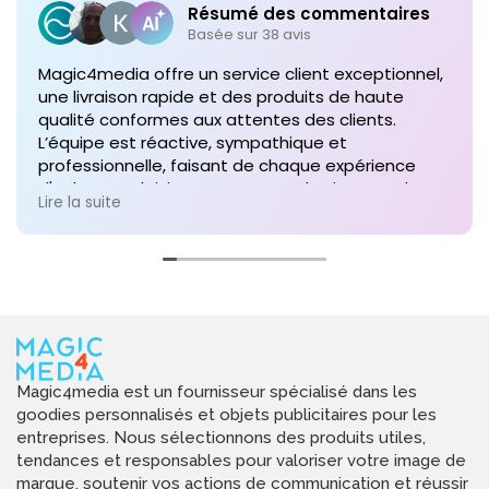
Résumé des commentaires
Basée sur 38 avis
Magic4media offre un service client exceptionnel,
une livraison rapide et des produits de haute
qualité conformes aux attentes des clients.
L’équipe est réactive, sympathique et
professionnelle, faisant de chaque expérience
d'achat un plaisir. Je recommande vivement leurs
Lire la suite
services pour toute commande future de produits
personnalisés !
Magic4media est un fournisseur spécialisé dans les
goodies personnalisés et objets publicitaires pour les
entreprises. Nous sélectionnons des produits utiles,
tendances et responsables pour valoriser votre image de
marque, soutenir vos actions de communication et réussir