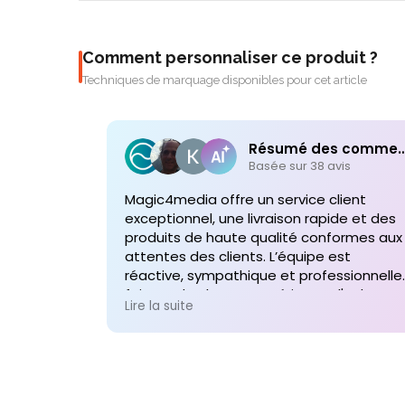
Comment personnaliser ce produit ?
Techniques de marquage disponibles pour cet article
Résumé des comme
Basée sur 38 avis
Magic4media offre un service client
exceptionnel, une livraison rapide et des
produits de haute qualité conformes aux
attentes des clients. L’équipe est
réactive, sympathique et professionnelle,
faisant de chaque expérience d'achat un
Lire la suite
plaisir. Je recommande vivement leurs
services pour toute commande future d
produits personnalisés !