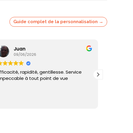
Guide complet de la personnalisation →
Juan
Ka
09/06/2026
05/
fficacité, rapidité, gentillesse. Service
Commande
mpeccable à tout point de vue
reçu sous 
et échange