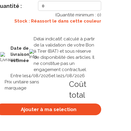
uantité :
(Quantité minimum :
0
)
Stock : Réassort le
dans cette couleur
Délai indicatif, calculé à partir
de la validation de votre Bon
Date de
à Tirer (BAT) et sous réserve
livraison
de disponibilité des articles. Il
estimée
ne constitue pas un
engagement contractuel.
Entre le
14/08/2026
et le
21/08/2026
Prix unitaire sans
Coût
marquage
total
Ajouter à ma selection