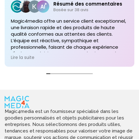
Résumé des commentaires
Basée sur 38 avis
Magic4media offre un service client exceptionnel,
une livraison rapide et des produits de haute
qualité conformes aux attentes des clients.
L’équipe est réactive, sympathique et
professionnelle, faisant de chaque expérience
d'achat un plaisir. Je recommande vivement leurs
Lire la suite
services pour toute commande future de produits
personnalisés !
Magic4media est un fournisseur spécialisé dans les
goodies personnalisés et objets publicitaires pour les
entreprises. Nous sélectionnons des produits utiles,
tendances et responsables pour valoriser votre image de
marque, soutenir vos actions de communication et réussir