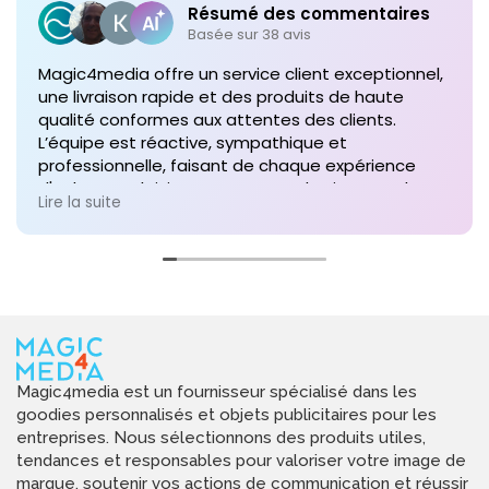
Résumé des commentaires
Basée sur 38 avis
Magic4media offre un service client exceptionnel,
une livraison rapide et des produits de haute
qualité conformes aux attentes des clients.
L’équipe est réactive, sympathique et
professionnelle, faisant de chaque expérience
d'achat un plaisir. Je recommande vivement leurs
Lire la suite
services pour toute commande future de produits
personnalisés !
Magic4media est un fournisseur spécialisé dans les
goodies personnalisés et objets publicitaires pour les
entreprises. Nous sélectionnons des produits utiles,
tendances et responsables pour valoriser votre image de
marque, soutenir vos actions de communication et réussir