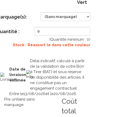
Vert
arquage(s):
uantité :
(Quantité minimum :
0
)
Stock : Réassort le
dans cette couleur
Délai indicatif, calculé à partir
de la validation de votre Bon
Date de
à Tirer (BAT) et sous réserve
livraison
de disponibilité des articles. Il
estimée
ne constitue pas un
engagement contractuel.
Entre le
13/08/2026
et le
20/08/2026
Prix unitaire sans
Coût
marquage
total