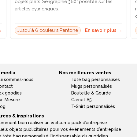
objets plats. Sérigraphie 360° possible sur les
articles cylindriques.
→
Jusqu'à 6 couleurs Pantone
En savoir plus →
4media
Nos meilleures ventes
ui sommes-nous
Tote bag personnalisés
ontact
Mugs personnalisés
ox goodies
Bouteille & Gourde
ur-Mesure
Carnet A5
log
T-Shirt personnalisés
rces & inspirations
omment bien réaliser un welcome pack d’entreprise
uels objets publicitaires pour vos événements d’entreprise
e tote bag personnalisé, l’indispensable du quotidien