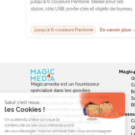
jusqu'à 6 couleurs Pantone. Idéale pour les
stylos, clés USB, porte-clés et objets de bureau.
Jusqu'à 6 couleurs Pantone
En savoir plus 
Magic
Q
Magic4media est un fournisseur
C
spécialisé dans les goodies
B
personnalisés et objets publicitaires
S
pour les entreprises. Nous
B
sélectionnons des produits utiles,
Ressou
tendances et responsables pour
C
valoriser votre image de marque,
Q
soutenir vos actions de
L
communication et réussir vos