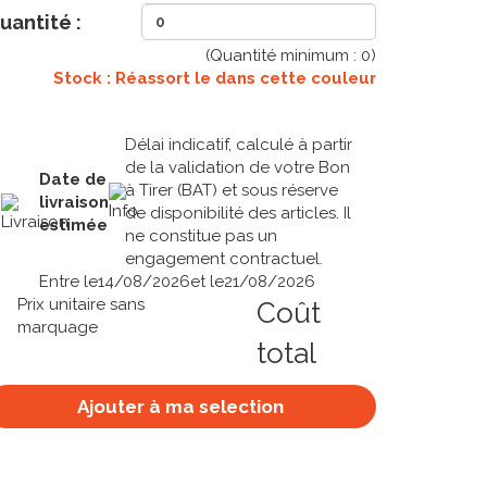
uantité :
(Quantité minimum :
0
)
Stock : Réassort le
dans cette couleur
Délai indicatif, calculé à partir
de la validation de votre Bon
Date de
à Tirer (BAT) et sous réserve
livraison
de disponibilité des articles. Il
estimée
ne constitue pas un
engagement contractuel.
Entre le
14/08/2026
et le
21/08/2026
Prix unitaire sans
Coût
marquage
total
Ajouter à ma selection