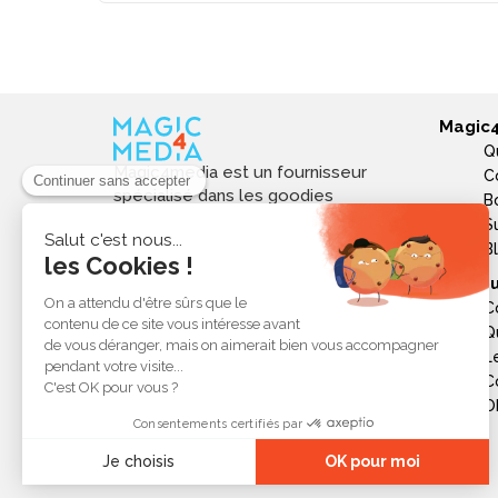
Magic
Q
Magic4media est un fournisseur
C
spécialisé dans les goodies
B
personnalisés et objets publicitaires
S
pour les entreprises. Nous
B
sélectionnons des produits utiles,
Ressou
tendances et responsables pour
C
valoriser votre image de marque,
Q
soutenir vos actions de
L
communication et réussir vos
opérations événementielles,
C
commerciales ou internes.
Ob