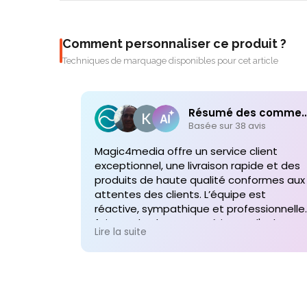
Comment personnaliser ce produit ?
Techniques de marquage disponibles pour cet article
Résumé des comme
Basée sur 38 avis
Magic4media offre un service client
exceptionnel, une livraison rapide et des
produits de haute qualité conformes aux
attentes des clients. L’équipe est
réactive, sympathique et professionnelle,
faisant de chaque expérience d'achat un
Lire la suite
plaisir. Je recommande vivement leurs
services pour toute commande future d
produits personnalisés !