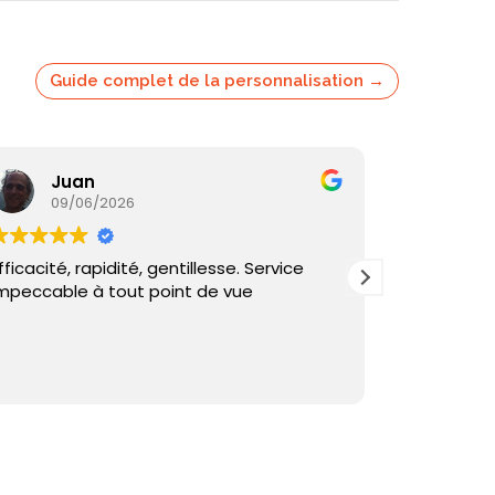
Guide complet de la personnalisation →
Juan
Ka
09/06/2026
05/
fficacité, rapidité, gentillesse. Service
Commande
mpeccable à tout point de vue
reçu sous 
et échange