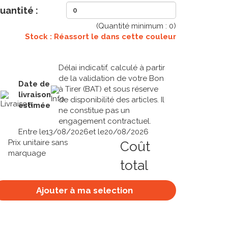
uantité :
(Quantité minimum :
0
)
Stock : Réassort le
dans cette couleur
Délai indicatif, calculé à partir
de la validation de votre Bon
Date de
à Tirer (BAT) et sous réserve
livraison
de disponibilité des articles. Il
estimée
ne constitue pas un
engagement contractuel.
Entre le
13/08/2026
et le
20/08/2026
Prix unitaire sans
Coût
marquage
total
Ajouter à ma selection