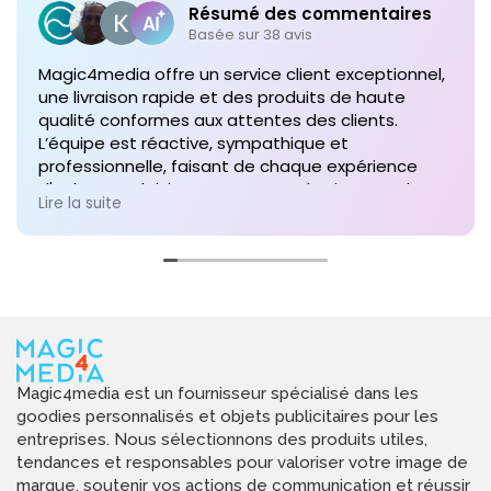
Résumé des commentaires
Basée sur 38 avis
Magic4media offre un service client exceptionnel,
une livraison rapide et des produits de haute
qualité conformes aux attentes des clients.
L’équipe est réactive, sympathique et
professionnelle, faisant de chaque expérience
d'achat un plaisir. Je recommande vivement leurs
Lire la suite
services pour toute commande future de produits
personnalisés !
Magic4media est un fournisseur spécialisé dans les
goodies personnalisés et objets publicitaires pour les
entreprises. Nous sélectionnons des produits utiles,
tendances et responsables pour valoriser votre image de
marque, soutenir vos actions de communication et réussir