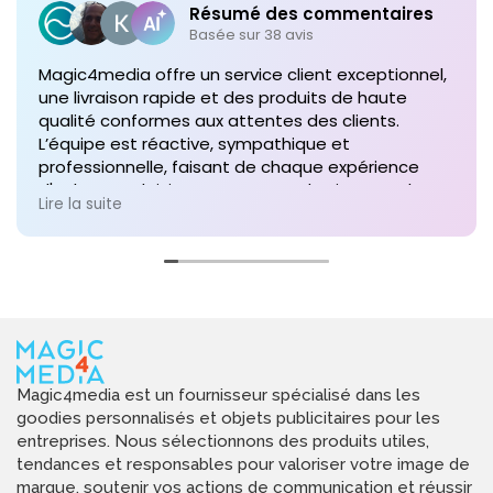
Résumé des commentaires
Basée sur 38 avis
Magic4media offre un service client exceptionnel,
une livraison rapide et des produits de haute
qualité conformes aux attentes des clients.
L’équipe est réactive, sympathique et
professionnelle, faisant de chaque expérience
d'achat un plaisir. Je recommande vivement leurs
Lire la suite
services pour toute commande future de produits
personnalisés !
Magic4media est un fournisseur spécialisé dans les
goodies personnalisés et objets publicitaires pour les
entreprises. Nous sélectionnons des produits utiles,
tendances et responsables pour valoriser votre image de
marque, soutenir vos actions de communication et réussir