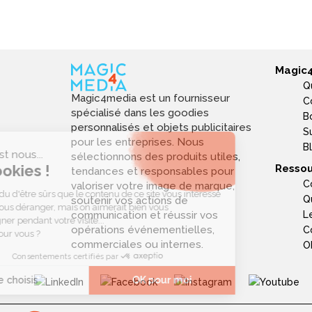
produits personnalisés !
Magic
Q
Magic4media est un fournisseur
C
spécialisé dans les goodies
B
personnalisés et objets publicitaires
S
pour les entreprises. Nous
B
sélectionnons des produits utiles,
Ressou
tendances et responsables pour
C
valoriser votre image de marque,
Q
soutenir vos actions de
L
communication et réussir vos
opérations événementielles,
C
commerciales ou internes.
Ob