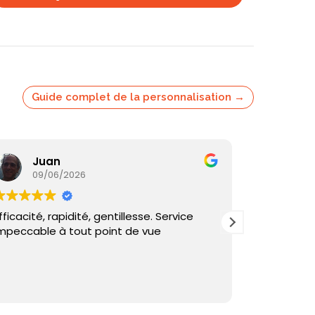
Guide complet de la personnalisation →
Juan
Ka
09/06/2026
05/
fficacité, rapidité, gentillesse. Service
Commande
mpeccable à tout point de vue
reçu sous 
et échange