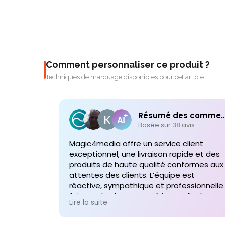
Comment personnaliser ce produit ?
Techniques de marquage disponibles pour cet article
Résumé des comme
Basée sur 38 avis
Magic4media offre un service client
exceptionnel, une livraison rapide et des
produits de haute qualité conformes aux
attentes des clients. L’équipe est
réactive, sympathique et professionnelle,
faisant de chaque expérience d'achat un
Lire la suite
plaisir. Je recommande vivement leurs
services pour toute commande future d