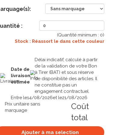
arquage(s):
uantité :
(Quantité minimum :
0
)
Stock : Réassort le
dans cette couleur
Délai indicatif, calculé à partir
de la validation de votre Bon
Date de
à Tirer (BAT) et sous réserve
livraison
de disponibilité des articles. Il
estimée
ne constitue pas un
engagement contractuel.
Entre le
14/08/2026
et le
21/08/2026
Prix unitaire sans
Coût
marquage
total
Ajouter à ma selection