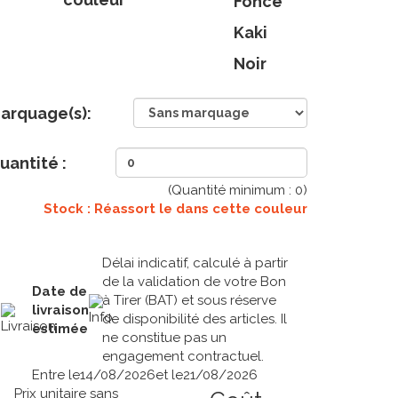
Foncé
Kaki
Noir
arquage(s):
uantité :
(Quantité minimum :
0
)
Stock : Réassort le
dans cette couleur
Délai indicatif, calculé à partir
de la validation de votre Bon
Date de
à Tirer (BAT) et sous réserve
livraison
de disponibilité des articles. Il
estimée
ne constitue pas un
engagement contractuel.
Entre le
14/08/2026
et le
21/08/2026
Prix unitaire sans