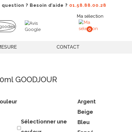
 question ? Besoin d’aide ?
01.58.88.00.28
Ma sélection
0
MESURE
CONTACT
750ml GOODJOUR
ouleur
Argent
Beige
Sélectionner une
Bleu
couleur