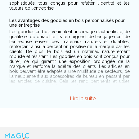
sophistiqués, tous conçus pour refléter l'identité et les
valeurs de l'entreprise.
Les avantages des goodies en bois personnalisés pour
une entreprise
Les goodies en bois véhiculent une image d'authenticité, de
qualité et de durabilité. Ils témoignent de l'engagement de
l'entreprise envers des matériaux naturels et durables,
renforçant ainsi la perception positive de la marque par les
clients. De plus, le bois est un matériau naturellement
robuste et résistant. Les goodies en bois sont conçus pour
durer, ce qui garantit une exposition prolongée de la
marque et renforce la fidélité des clients. Les articles en
bois peuvent être adaptés à une multitude de secteurs, de
l'ameublement aux accessoires de bureau en passant par
les articles de cuisine. Cela les rend pertinents et utiles
pour une grande variété d'entreprises.
Lire la suite
Les critères essentiels à prendre en compte pour choisir
un goodies en bois personnalisé
Le goodies en bois doit être utile et pertinent pour le public
cible. Il doit répondre à un besoin ou apporter une valeur
ajoutée à son destinataire. Choisissez un bois de haute
qualité. La finition du bois, qu'elle soit naturelle, huilée,
vernie ou laquée, influence l'apparence, la durabilité et la
résistance du goodies. Si l'objet est destiné à être manipulé