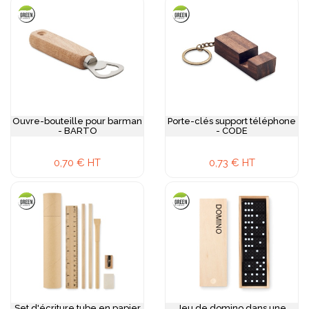
Ouvre-bouteille pour barman
Porte-clés support téléphone
- BARTO
- CODE
0,70 € HT
0,73 € HT
Set d'écriture tube en papier
Jeu de domino dans une