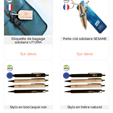
positionnement particulièrement fort pour les entreprises
premium, les acteurs de l'artisanat, de l'architecture, du luxe
responsable et du secteur immobilier haut de gamme.
Notre gamme d'objets publicitaires en bois personnalisés
propose une sélection de pièces fabriquées en bois
certifiés FSC ou PEFC, garantissant une gestion forestière
responsable et traçable : stylos et crayons en bois tourné,
carnets et agendas avec couverture bois, cadres photo et
présentoirs en bois naturel, sets de bureau complets hêtre
Etiquette de bagage
Porte-clé solidaire SESAME
ou bambou, enceintes Bluetooth avec habillage bois, clés
solidaire UTOPIA
USB en bois gravé, montres et lunettes avec monture bois,
jeux en bois naturel pour les séminaires et événements, ou
Sur devis
Sur devis
objets de décoration bureau en bois massif sculpté. Les
essences disponibles varient du hêtre clair et doux au noyer
foncé et précieux, en passant par le chêne robuste, l'érable
élégant ou le cerisier chaleureux, chacune apportant une
identité visuelle et sensorielle distincte. La personnalisation
s'effectue idéalement par gravure laser qui sublime le grain
naturel du bois avec une précision et une finesse
incomparables, ou par sérigraphie et tampographie pour les
visuels colorés.
Inscrivez-vous dans la tendance du bio en proposant
des
goodies écologiques personnalisés
.
Stylo en bois laqué noir
Stylo en hêtre naturel