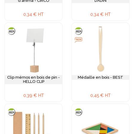
d'anima - CIRCO
DADIN
0,34 € HT
0,34 € HT
Clip mémos en bois de pin -
Médaille en bois - BEST
HELLO CLIP
0,39 € HT
0,45 € HT