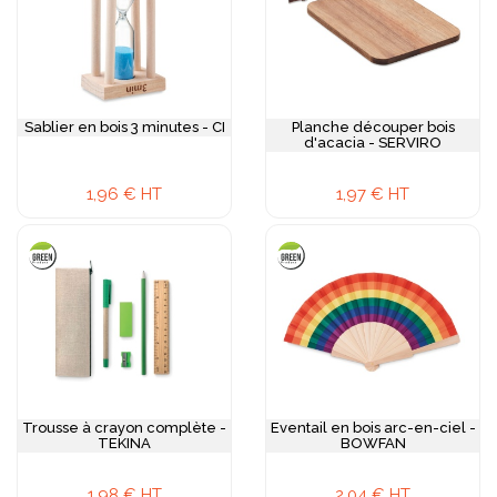
Sablier en bois 3 minutes - CI
Planche découper bois
d'acacia - SERVIRO
1,96 € HT
1,97 € HT
Trousse à crayon complète -
Eventail en bois arc-en-ciel -
TEKINA
BOWFAN
1,98 € HT
2,04 € HT