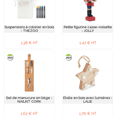
Suspensions à colorier en bois
Petite figurine casse-noisette
- THEZOO
- JOLLY
1,38 € HT
1,47 € HT
Set de manucure en liège -
Étoile en bois avec lumières -
NAILKIT CORK
LALIE
1,62 € HT
1,76 € HT