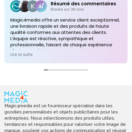
Résumé des commentaires
Basée sur 38 avis
Magic4media offre un service client exceptionnel,
une livraison rapide et des produits de haute
qualité conformes aux attentes des clients.
L’équipe est réactive, sympathique et
professionnelle, faisant de chaque expérience
d'achat un plaisir. Je recommande vivement leurs
Lire la suite
services pour toute commande future de produits
personnalisés !
Magic4media est un fournisseur spécialisé dans les
goodies personnalisés et objets publicitaires pour les
entreprises. Nous sélectionnons des produits utiles,
tendances et responsables pour valoriser votre image de
marque, soutenir vos actions de communication et réussir