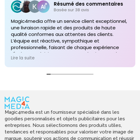
Résumé des commentaires
Basée sur 38 avis
Magic4media offre un service client exceptionnel,
une livraison rapide et des produits de haute
qualité conformes aux attentes des clients.
L’équipe est réactive, sympathique et
professionnelle, faisant de chaque expérience
d'achat un plaisir. Je recommande vivement leurs
Lire la suite
services pour toute commande future de produits
personnalisés !
Magic4media est un fournisseur spécialisé dans les
goodies personnalisés et objets publicitaires pour les
entreprises. Nous sélectionnons des produits utiles,
tendances et responsables pour valoriser votre image de
marque, soutenir vos actions de communication et réussir