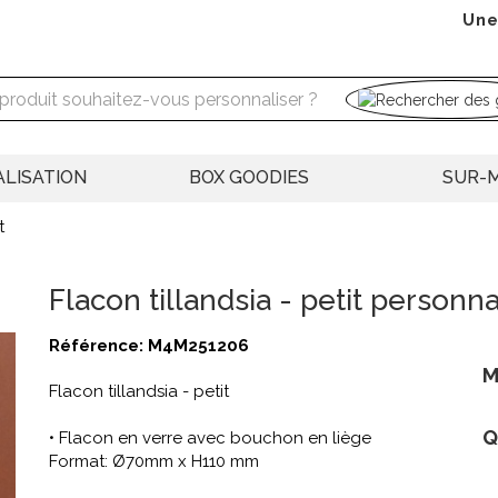
Une
LISATION
BOX GOODIES
SUR-
t
Flacon tillandsia - petit personna
Référence:
M4M251206
M
Flacon tillandsia - petit
Q
• Flacon en verre avec bouchon en liège
Format: Ø70mm x H110 mm