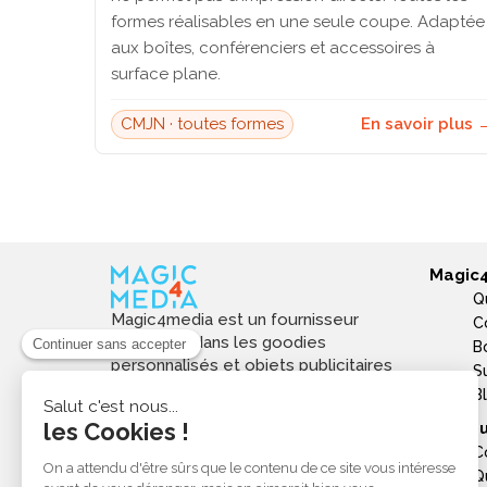
formes réalisables en une seule coupe. Adaptée
aux boîtes, conférenciers et accessoires à
surface plane.
CMJN · toutes formes
En savoir plus 
Magic
Q
Magic4media est un fournisseur
C
spécialisé dans les goodies
B
personnalisés et objets publicitaires
S
pour les entreprises. Nous
B
sélectionnons des produits utiles,
Ressou
tendances et responsables pour
C
valoriser votre image de marque,
Q
soutenir vos actions de