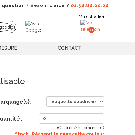
 question ? Besoin d’aide ?
01.58.88.00.28
Ma sélection
0
MESURE
CONTACT
lisable
arquage(s):
uantité :
(Quantité minimum :
0
)
Stock : Réassort le
dans cette couleur