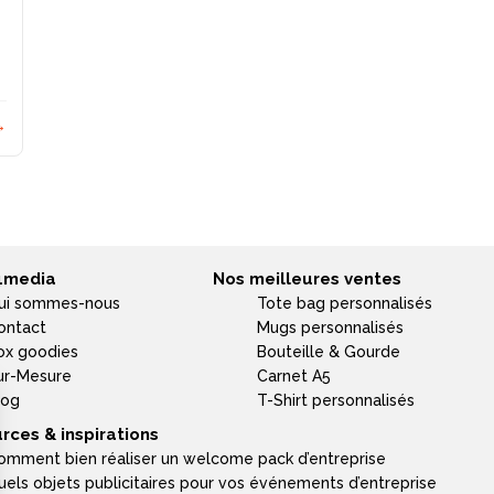
→
4media
Nos meilleures ventes
ui sommes-nous
Tote bag personnalisés
ontact
Mugs personnalisés
ox goodies
Bouteille & Gourde
ur-Mesure
Carnet A5
log
T-Shirt personnalisés
rces & inspirations
omment bien réaliser un welcome pack d’entreprise
uels objets publicitaires pour vos événements d’entreprise