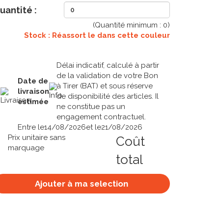
uantité :
(Quantité minimum :
0
)
Stock : Réassort le
dans cette couleur
Délai indicatif, calculé à partir
de la validation de votre Bon
Date de
à Tirer (BAT) et sous réserve
livraison
de disponibilité des articles. Il
estimée
ne constitue pas un
engagement contractuel.
Entre le
14/08/2026
et le
21/08/2026
Prix unitaire sans
Coût
marquage
total
Ajouter à ma selection