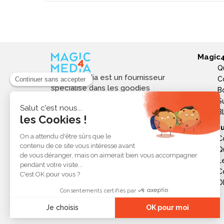
Magic
Q
Magic4media est un fournisseur
C
spécialisé dans les goodies
B
personnalisés et objets publicitaires
S
pour les entreprises. Nous
B
sélectionnons des produits utiles,
Ressou
tendances et responsables pour
C
valoriser votre image de marque,
Q
soutenir vos actions de
L
communication et réussir vos
opérations événementielles,
C
commerciales ou internes.
Ob