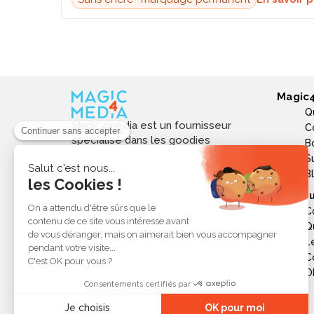
Magic
Q
Magic4media est un fournisseur
C
spécialisé dans les goodies
B
personnalisés et objets publicitaires
S
pour les entreprises. Nous
B
sélectionnons des produits utiles,
Ressou
tendances et responsables pour
C
valoriser votre image de marque,
Q
soutenir vos actions de
L
communication et réussir vos
opérations événementielles,
C
commerciales ou internes.
Ob