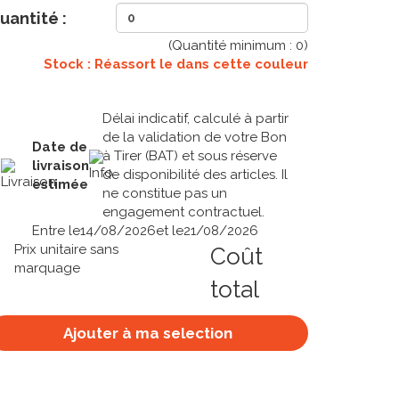
uantité :
(Quantité minimum :
0
)
Stock : Réassort le
dans cette couleur
Délai indicatif, calculé à partir
de la validation de votre Bon
Date de
à Tirer (BAT) et sous réserve
livraison
de disponibilité des articles. Il
estimée
ne constitue pas un
engagement contractuel.
Entre le
14/08/2026
et le
21/08/2026
Prix unitaire sans
Coût
marquage
total
Ajouter à ma selection