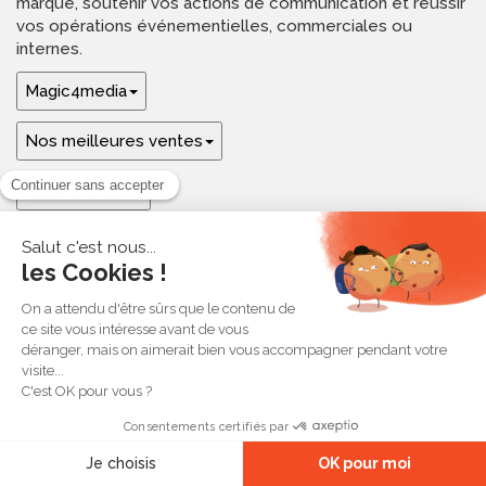
marque, soutenir vos actions de communication et réussir
vos opérations événementielles, commerciales ou
internes.
Magic4media
Nos meilleures ventes
Guides & aide
Ressources & inspirations
© 2026 Magic4media
Contact
Plan du site
CGV
Mentions légales