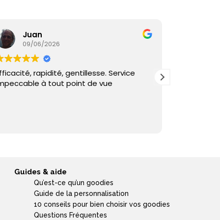
Juan
Ka
09/06/2026
05/
fficacité, rapidité, gentillesse. Service
Commande
mpeccable à tout point de vue
reçu sous 
et échange
Guides & aide
Qu’est-ce qu’un goodies
Guide de la personnalisation
10 conseils pour bien choisir vos goodies
Questions Fréquentes