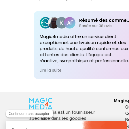
Résumé des comme
Basée sur 38 avis
Magic4media offre un service client
exceptionnel, une livraison rapide et des
produits de haute qualité conformes aux
attentes des clients. L’équipe est
réactive, sympathique et professionnelle,
faisant de chaque expérience d'achat un
Lire la suite
plaisir. Je recommande vivement leurs
services pour toute commande future d
produits personnalisés !
Magic
Q
Magic4media est un fournisseur
C
spécialisé dans les goodies
B
personnalisés et objets publicitaires
S