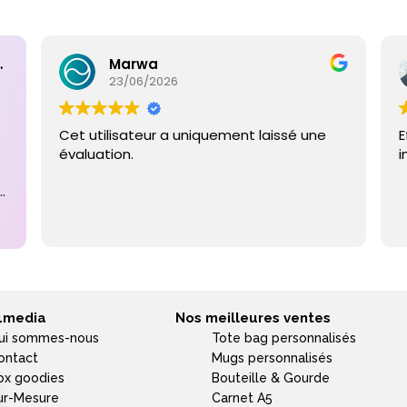
ntaires
Marwa
23/06/2026
Cet utilisateur a uniquement laissé une
E
évaluation.
i
e
4media
Nos meilleures ventes
ui sommes-nous
Tote bag personnalisés
ontact
Mugs personnalisés
ox goodies
Bouteille & Gourde
ur-Mesure
Carnet A5